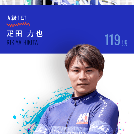
A
級
1
班
疋田 力也
119
RIKIYA HIKITA
期