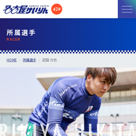
お知らせ
所属選手
RACER
開催日程
施設紹介
HOME
所属選手
疋田 力也
アクセス
所属選手