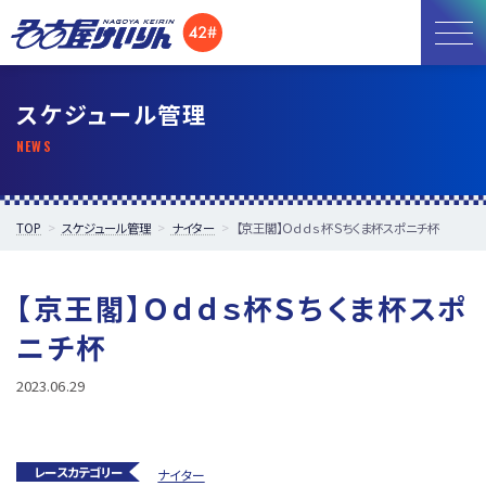
お知らせ
スケジュール管理
開催日程
施設紹介
TOP
スケジュール管理
ナイター
【京王閣】Ｏｄｄｓ杯Ｓちくま杯スポニチ杯
アクセス
【京王閣】Ｏｄｄｓ杯Ｓちくま杯スポ
所属選手
ニチ杯
2023.06.29
レースカテゴリー
ナイター