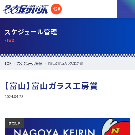
お知らせ
スケジュール管理
開催日程
施設紹介
TOP
スケジュール管理
【富山】富山ガラス工房賞
アクセス
【富山】富山ガラス工房賞
所属選手
2024.04.23
前の記事