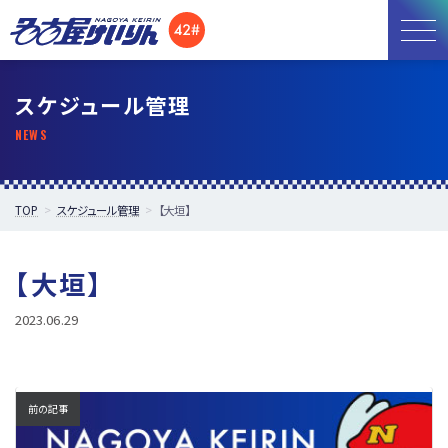
お知らせ
スケジュール管理
開催日程
施設紹介
TOP
スケジュール管理
【大垣】
アクセス
【大垣】
所属選手
2023.06.29
前の記事