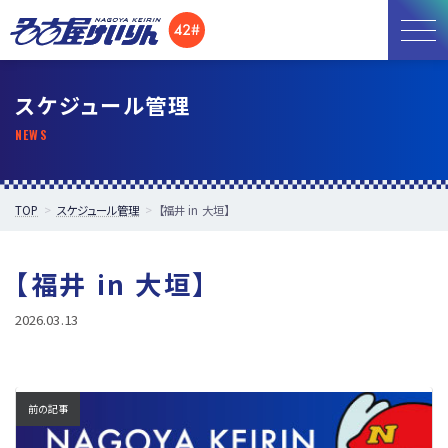
お知らせ
スケジュール管理
開催日程
施設紹介
TOP
スケジュール管理
【福井 in 大垣】
アクセス
【福井 in 大垣】
所属選手
2026.03.13
前の記事