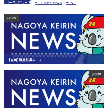
レースカテゴリー
ガールズケイリン含む
、
ナイター
前の記事
【立川】鳳凰賞典レース
2025.09.29
次の記事