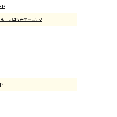
チ杯
記念 太閤秀吉モーニング
杯