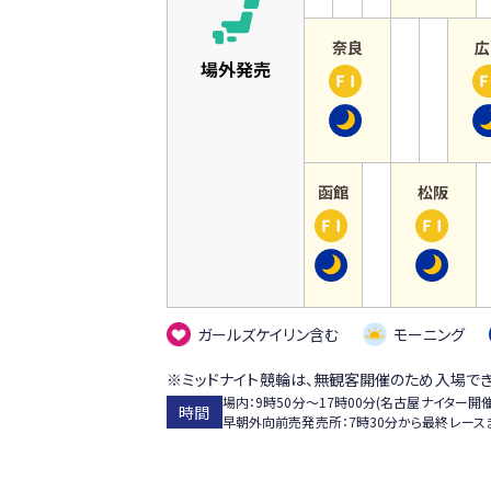
田
手
】
5月1日
奈良
広
権
場外発売
前
か
【
競
検
ら
奈
輪
日
5月3日
良
コ
】
メ
青
4月30日
5月4日
函館
松阪
な
垣
か
か
【
【
ら
賞
ら
ら
函
松
ウ
争
5月2日
5月6日
館
阪
ィ
覇
】
】
ン
戦
ス
究
ガールズケイリン含む
モーニング
チ
ポ
極
ケ
※ミッドナイト競輪は、無観客開催のため入場でき
ー
ま
ッ
場内：9時50分～17時00分(名古屋ナイター開
時間
ツ
つ
早朝外向前売発売所：7時30分から最終レース
ト
ニ
ぶ
杯
ッ
た