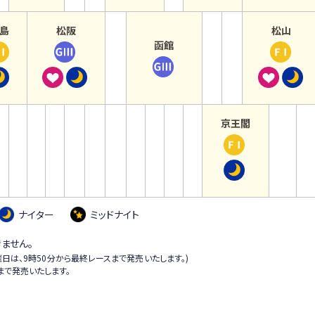
5月15日
5月19日
5月22日
松
歌
垣
】
パ
パ
ポ
新
島
山
】
関
5月6日
5月9日
ラ
5月20日
島
松阪
松山
ー
ー
聞
】
】
中
東
5月14日
函館
か
か
競
か
【
【
【
ク
ツ
社
ス
Ｋ
日
カ
か
【
ら
ら
技
ら
広
松
松
杯
報
杯
ピ
ド
ス
ッ
ら
函
5月8日
5月12日
大
5月22日
島
阪
山
知
争
ー
リ
ポ
プ
5月17日
館
会
】
】
】
杯
奪
ド
ー
ー
・
】
記
芸
ア
ス
戦
5月18日
京王閣
チ
ム
ツ
報
五
念
州
ク
ポ
か
【
ャ
ス
杯
知
稜
鯉
ア
ー
ら
京
ン
杯
海
新
郭
太
城
リ
ツ
5月20日
王
ネ
津
聞
杯
閤
賞
ッ
報
閣
ル
温
社
争
秀
／
ズ
知
】
ナイター
ミッドナイト
・
泉
杯
奪
吉
ウ
カ
＆
恩
ス
賞
戦
モ
ィ
ッ
ウ
ません。
田
カ
ー
催日は、9時50分から最終レースまで発売いたします。)
ン
プ
ィ
繁
パ
まで発売いたします。
ニ
チ
Ｇ
ン
雄
ー
ン
ケ
３
チ
杯
杯
グ
ッ
ナ
ケ