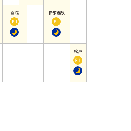
5月27日
垣
】
ウ
記
ー
ェ
】
サ
5月23日
ィ
5月28日
函館
伊東温泉
念
ス
ン
コ
ン
か
ン
か
【
【
競
ポ
ド
ロ
フ
ら
チ
ら
函
伊
輪
ー
神
ナ
レ
5月25日
ケ
5月30日
館
東
ｉ
ツ
山
ワ
ッ
ッ
】
温
ｎ
賞
雄
ー
チ
ト
日
泉
武
一
5月31日
松戸
ル
ェ
杯
刊
】
雄
郎
か
【
ド
広
ス
ア
カ
ら
松
賞
島
ポ
ー
ッ
6月2日
戸
・
カ
ー
ト
プ
】
Ｃ
ッ
ツ
フ
第
Ｔ
プ
杯
ォ
２
Ｃ
＆
ー
５
杯
ニ
ス
回
ッ
ジ
吉
カ
ャ
井
ン
パ