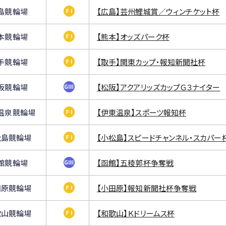
島競輪場
【広島】芸州鯉城賞／ウィンチケット杯
本競輪場
【熊本】オッズパーク杯
手競輪場
【取手】関東カップ・報知新聞社杯
阪競輪場
【松阪】アクアリッズカップＧ３ナイター
温泉競輪場
【伊東温泉】スポーツ報知杯
松島競輪場
【小松島】スピードチャンネル・スカパー
館競輪場
【函館】五稜郭杯争奪戦
田原競輪場
【小田原】報知新聞社杯争奪戦
歌山競輪場
【和歌山】Ｋドリームス杯