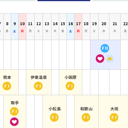
7
8
9
10
11
12
13
14
15
16
17
18
19
20
21
22
木
金
土
日
月
火
水
木
金
土
日
月
火
水
木
金
曜日
 水曜日
7日 木曜日
8日 金曜日
9日 土曜日
10日 日曜日
11日 月曜日
12日 火曜日
13日 水曜日
14日 木曜日
15日 金曜日
16日 土曜日
17日 日曜日
18日 月曜日
19日 火曜日
20日 水曜日
21日 
5月19日
【
か
名
ら
古
5月21日
屋
】
5月7日
5月11日
5月15日
熊本
伊東温泉
小田原
ア
か
か
か
【
【
【
ジ
ら
ら
ら
熊
伊
小
ア
5月9日
5月13日
5月17日
本
東
田
5月8日
取手
・
】
温
原
5月13日
5月17日
5月20日
小松島
和歌山
大垣
か
【
ア
オ
泉
】
か
か
か
【
【
【
ら
取
ジ
ッ
】
報
ら
ら
ら
小
和
大
5月10日
手
ア
ズ
ス
知