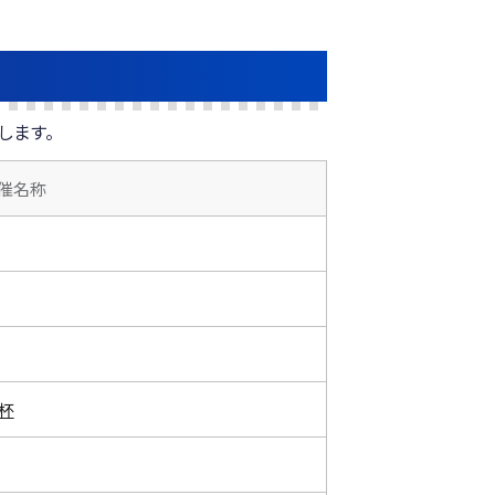
秀
コ
ン
仁
ム
杯
杯
杯
します。
催名称
杯