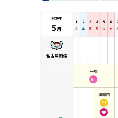
2026年
1
2
3
4
5
6
5
月
金
土
日
月
火
水
1日 金曜日
2日 土曜日
3日 日曜日
4日 月曜日
5日 火
6日
名古屋開催
5月1日
平塚
か
【
ら
平
5月6日
塚
5月4日
岸和田
】
か
【
日
ら
岸
本
5月6日
和
選