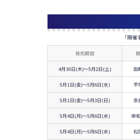
ポ
杯
ン
ウ
杯
ィ
争
ン
奪
チ
「開催
戦
ケ
ッ
発売期間
ト
杯
4月30日(木)〜5月2日(土)
函
5月1日(金)〜5月6日(水)
平
5月1日(金)〜5月3日(日)
奈
5月4日(月)〜5月6日(水)
岸
5月4日(月)〜5月6日(水)
松