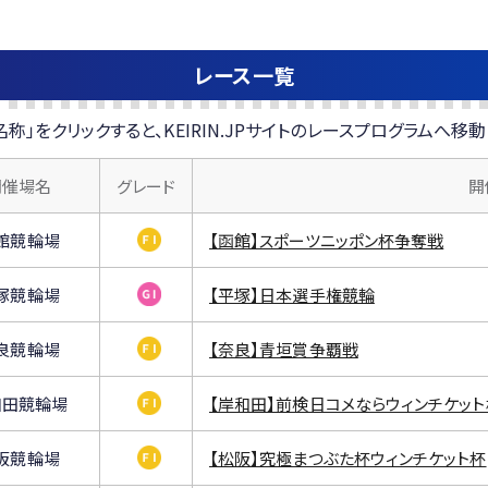
＆
ト
イ
ッ
大
杯
タ
ト
柴
レース一覧
ー
杯
杯
＆
名称」をクリックすると、KEIRIN.JPサイトのレースプログラムへ移動
ス
ポ
開催場名
グレード
開
ニ
チ
館競輪場
【函館】スポーツニッポン杯争奪戦
杯
塚競輪場
【平塚】日本選手権競輪
良競輪場
【奈良】青垣賞争覇戦
和田競輪場
【岸和田】前検日コメならウィンチケット
阪競輪場
【松阪】究極まつぶた杯ウィンチケット杯