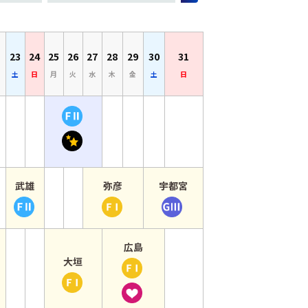
23
24
25
26
27
28
29
30
31
土
日
月
火
水
木
金
土
日
木曜日
22日 金曜日
23日 土曜日
24日 日曜日
25日 月曜日
26日 火曜日
27日 水曜日
28日 木曜日
29日 金曜日
30日 土曜日
31日 日曜日
5月25日
【
か
名
ら
古
5月27日
屋
】
5月23日
5月27日
5月30日
武雄
弥彦
宇都宮
前
か
か
か
【
【
【
検
ら
ら
ら
武
弥
宇
日
5月24日
5月29日
6月2日
雄
彦
都
5月28日
広島
コ
】
】
宮
5月25日
大垣
か
【
メ
全
デ
】
か
【
ら
広
な
プ
イ
レ
ら
大
5月30日
島
ら
ロ
リ
ジ