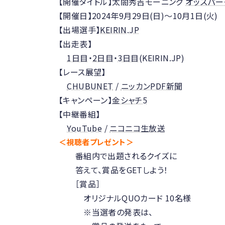
【開催タイトル】太閤秀吉モーニング
オッズパー
【開催日】2024年9月29日(日)～10月1日(火)
【出場選手】
KEIRIN.JP
【出走表】
1日目
・
2日目
・
3日目
(KEIRIN.JP)
【レース展望】
CHUBUNET
/
ニッカンPDF新聞
【キャンペーン】
金シャチ5
【中継番組】
YouTube
/
ニコニコ生放送
＜視聴者プレゼント＞
番組内で出題されるクイズに
答えて、賞品をGETしよう！
［賞品］
オリジナルQUOカード 10名様
※当選者の発表は、