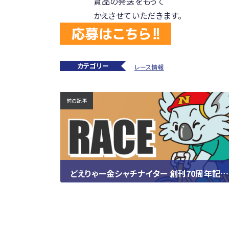
賞品の発送をもって
かえさせていただきます。
カテゴリー
レース情報
前の記事
どえりゃー金シャチナイター 創刊70周年記念中日スポーツ杯・競輪公式投票CTC杯(9/3-5)
2024.08.14