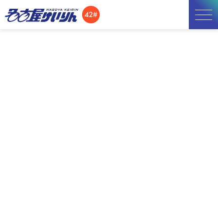
お知らせ
お知らせ
開催日程
施設紹介
TOP
お知らせ
75周年記念 金鯱賞争奪戦
【名古屋GⅢ】ニッカンPDF新聞
アクセス
【名古屋GⅢ】ニッカンPDF新聞
所属選手
2025.02.28
名古屋GⅢ開催期間中(3/1-4)は
『
ニッカンPDF新聞
』をご覧いただけます。
カテゴリー
75周年記念 金鯱賞争奪戦